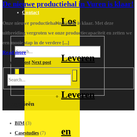
De nieuwe productiehal in Vuren is klaar!
Contact
Los
Onze nieuwe productiehal in Vuren is klaar. Met deze
uitbreiding vergroten we onze productiecapaciteit en zetten we
een mooie stap in de verdere [...]
Read more
Leveren
Previous post
Next post
Leveren
Categorieën
BIM
(3)
en
Casestudies
(7)