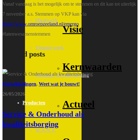
Vanaf vandaag is het mogelijk om te stemmen en dit kan tot uiterlijk
7 november a.s. Stemmen op VKP kan via
Maatwerk
https://www.omroepzeeland.nl/emergo
Visie
#latenwesamenstemmen
Timmerwerk
Related posts
Kernwaarden
Montage Gevelbekleding
Ontwikkelingen
,
Weet wat je bouwt!
26/05/2026
Actueel
Producten
Service & Onderhoud als
kwaliteitsborging
W.A.N.T.