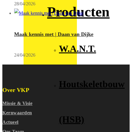
28/04/2026
Producten
Maak kennis met | Daan van Dijke
W.A.N.T.
24/04/2026
Houtskeletbouw
Over VKP
Missie & Visie
Kernwaarden
(HSB)
Actueel
Ons Team