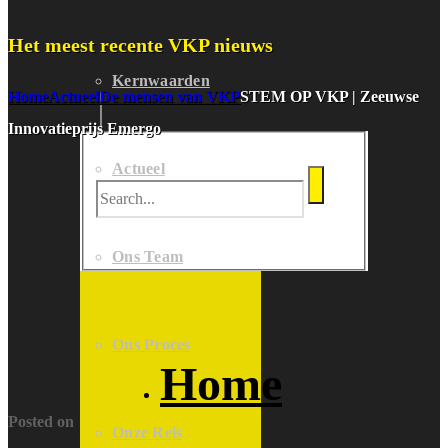
Het meest recente VKP nieuws
Kernwaarden
Home
Actueel
De mensen van VKP
STEM OP VKP | Zeeuwse
Innovatieprijs Emergo
Actueel
Ons Team
Ons Proces
Home
Posted on
Onze Reis