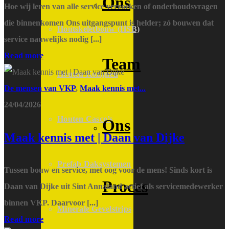
Ons
Hoe wij leren van alle service verzoeken of onderhoudsvragen
die binnenkomen Ons uitgangspunt is helder; zó bouwen dat
Houtskeletbouw (HSB)
service nauwelijks nodig [...]
Read more
Team
Houten Kozijnen
De mensen van VKP
,
Maak kennis met...
24/04/2026
Houten Casco’s
Ons
Maak kennis met | Daan van Dijke
Prefab Daksystemen
Tussen bouw en service, met oog voor de mens! Sinds kort is
Proces
Daan van Dijke uit Sint Annaland actief als servicemedewerker
binnen VKP. Daarvoor [...]
Minerale Gevelstrips
Read more