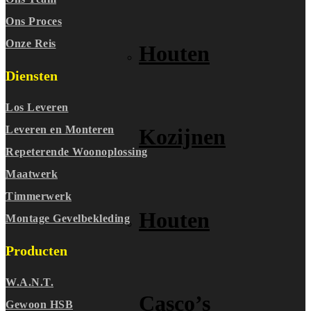
Ons Proces
Onze Reis
Houten
Diensten
Los Leveren
Leveren en Monteren
Kozijnen
Repeterende Woonoplossing
Maatwerk
Timmerwerk
Houten
Montage Gevelbekleding
Producten
W.A.N.T.
Casco’s
Gewoon HSB