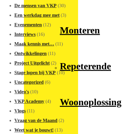
De mensen van VKP
(30)
Een werkdag mee met
(3)
Evenementen
(12)
Monteren
Interviews
(16)
Maak kennis met…
(11)
Ontwikkelingen
(11)
Project Uitgelicht
(2)
Repeterende
Stage lopen bij VKP
(10)
Uncategorized
(6)
Video's
(10)
Woonoplossing
VKP Academy
(4)
Vlogs
(11)
Vraag van de Maand
(2)
Weet wat je bouwt!
(13)