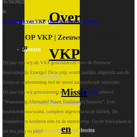
31/10/2022
in
Over
De mensen van VKP
,
Ontwikkelingen
,
Video's
Referentieprojecten
STEM OP VKP | Zeeuwse Innovatieprijs
Emergo
VKP
Diensten
Dit jaar zijn wij als VKP genomineerd voor de Zeeuwse
Innovatieprijs Emergo! Deze prijs wordt jaarlijks uitgereikt aan de
Los Leveren
Zeeuwse onderneming met de meest aansprekende innovatie.
Missie
Dit jaar zijn wij genomineerd met onze
W.A.N.T.
oftewel
“Waanzinnig Alternatief Naast Traditioneel bouwen”. Een
Leveren en Monteren
houtskeletbouwwand, compleet afgewerkt in de fabriek. De
installaties en kozijnen erin en de stenen erop. Op de bouwplaats is
en
Repeterende Woonoplossing
het dus plug en play!