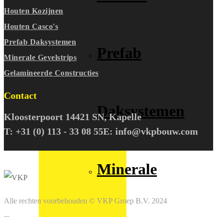
Houten Kozijnen
Houten Casco's
Prefab Daksystemen
Prefab
Minerale Gevelstrips
Gelamineerde Constructies
Contact
Daksystemen
Kloosterpoort 1
4421 SN, Kapelle
T: +31 (0) 113 - 33 08 55
E: info@vkpbouw.com
Minerale
Alle rechten voorbehouden © VKP Groep B.V. 2024